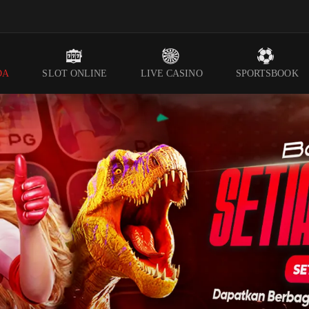
DA
SLOT ONLINE
LIVE CASINO
SPORTSBOOK