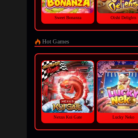
Sweet Bonanza
Oishi Delights
Hot Games
Nexus Koi Gate
Lucky Neko