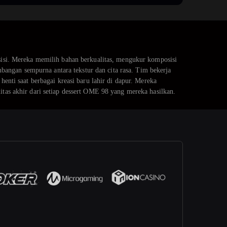
sisi. Mereka memilih bahan berkualitas, mengukur komposisi
mbangan sempurna antara tekstur dan cita rasa. Tim bekerja
enti saat berbagai kreasi baru lahir di dapur. Mereka
tas akhir dari setiap dessert OME 98 yang mereka hasilkan.