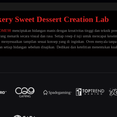
ry Sweet Dessert Creation Lab
OME98
menciptakan hidangan manis dengan kreativitas tinggi dan teknik pre
yang menarik secara visual dan rasa. Setiap resep d iuji untuk mencapai kesei
n menyesuaikan tampilan sesuai konsep yang di inginkan. Oven menyala tanpa h
setiap hidangan sebelum disajikan. Dedikasi dan ketelitian menentukan kuali