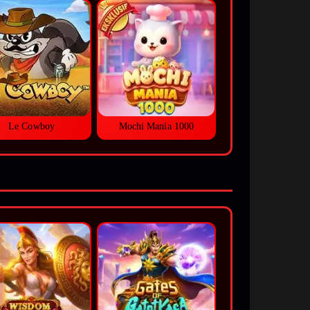
Le Cowboy
Mochi Mania 1000